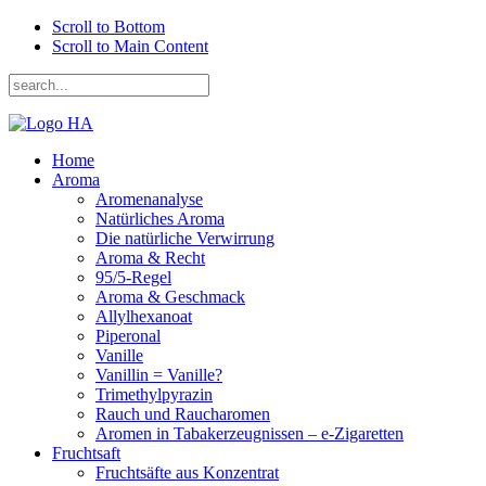
Scroll to Bottom
Scroll to Main Content
Home
Aroma
Aromenanalyse
Natürliches Aroma
Die natürliche Verwirrung
Aroma & Recht
95/5-Regel
Aroma & Geschmack
Allylhexanoat
Piperonal
Vanille
Vanillin = Vanille?
Trimethylpyrazin
Rauch und Raucharomen
Aromen in Tabakerzeugnissen – e-Zigaretten
Fruchtsaft
Fruchtsäfte aus Konzentrat