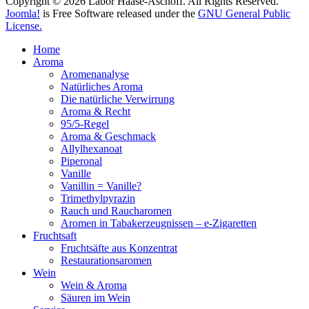
Copyright © 2026 Labor Haase-Aschoff. All Rights Reserved.
Joomla!
is Free Software released under the
GNU General Public
License.
Home
Aroma
Aromenanalyse
Natürliches Aroma
Die natürliche Verwirrung
Aroma & Recht
95/5-Regel
Aroma & Geschmack
Allylhexanoat
Piperonal
Vanille
Vanillin = Vanille?
Trimethylpyrazin
Rauch und Raucharomen
Aromen in Tabakerzeugnissen – e-Zigaretten
Fruchtsaft
Fruchtsäfte aus Konzentrat
Restaurationsaromen
Wein
Wein & Aroma
Säuren im Wein