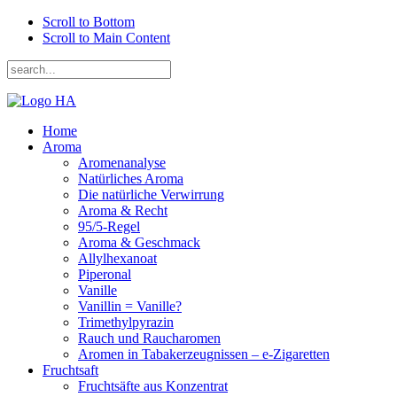
Scroll to Bottom
Scroll to Main Content
Home
Aroma
Aromenanalyse
Natürliches Aroma
Die natürliche Verwirrung
Aroma & Recht
95/5-Regel
Aroma & Geschmack
Allylhexanoat
Piperonal
Vanille
Vanillin = Vanille?
Trimethylpyrazin
Rauch und Raucharomen
Aromen in Tabakerzeugnissen – e-Zigaretten
Fruchtsaft
Fruchtsäfte aus Konzentrat